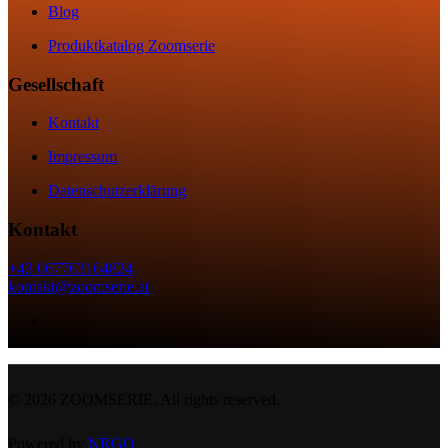
Blog
Produktkatalog Zoomserie
Gesellschaft
Kontakt
Impressum
Datenschutzerklärung
Kontakt
+43 067763164824
kontakt@zoomserie.at
©
2026
ZOOMSERIE. All rights reserved.
Powered by
NRGO
.