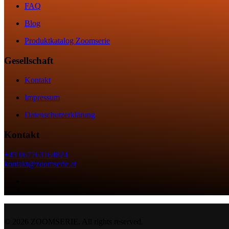
FAQ
Blog
Produktkatalog Zoomserie
Gesellschaft
Kontakt
Impressum
Datenschutzerklärung
Kontakt
+43 067763164824
kontakt@zoomserie.at
©
2026
ZOOMSERIE. All rights reserved.