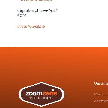
Cupcakes „I Love You“
€
7,00
In den Warenkorb
Quickli
Machen S
Zoomser