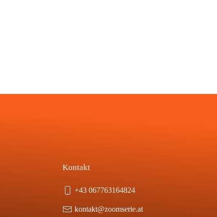
Kontakt
+43 067763164824
kontakt@zoomserie.at