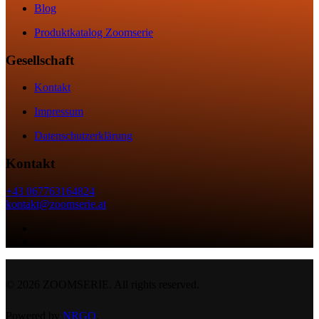
Blog
Produktkatalog Zoomserie
Gesellschaft
Kontakt
Impressum
Datenschutzerklärung
Kontakt
+43 067763164824
kontakt@zoomserie.at
©
2026
ZOOMSERIE. All rights reserved.
Powered by
NRGO
.