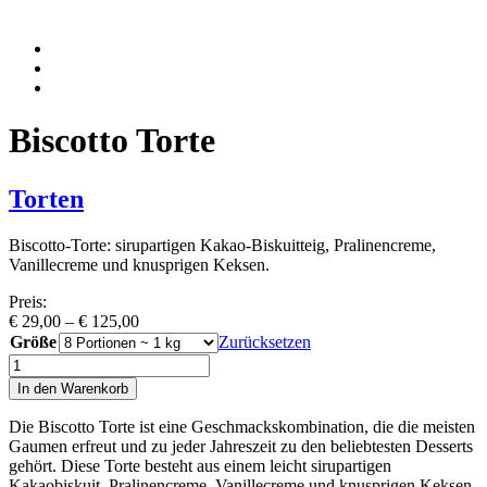
Biscotto Torte
Torten
Biscotto-Torte: sirupartigen Kakao-Biskuitteig, Pralinencreme,
Vanillecreme und knusprigen Keksen.
Preis:
Preisspanne:
€
29,00
–
€
125,00
€ 29,00
Größe
Zurücksetzen
bis
Biscotto
€ 125,00
Torte
In den Warenkorb
Menge
Die Biscotto Torte ist eine Geschmackskombination, die die meisten
Gaumen erfreut und zu jeder Jahreszeit zu den beliebtesten Desserts
gehört. Diese Torte besteht aus einem leicht sirupartigen
Kakaobiskuit, Pralinencreme, Vanillecreme und knusprigen Keksen.