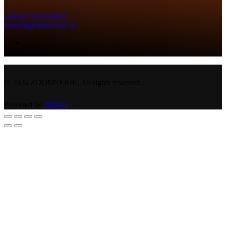
+43 067763164824
kontakt@zoomserie.at
©
2026
ZOOMSERIE. All rights reserved.
Powered by
NRGO
.