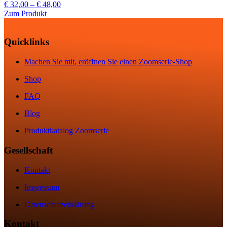
Preisspanne:
€
32,00
–
€
48,00
€ 32,00
Zum Produkt
bis
€ 48,00
Quicklinks
Machen Sie mit, eröffnen Sie einen Zoomserie-Shop
Shop
FAQ
Blog
Produktkatalog Zoomserie
Gesellschaft
Kontakt
Impressum
Datenschutzerklärung
Kontakt