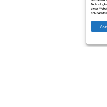
Technologien
dieser Websi
sich nachtei
Akze
tes Geschenk für Ihre Liebsten oder für Feinschmecker von delik
chiedlichen Füllungen und Geschmacksrichtungen, insgesamt 24 
oladen-Cookies, weiße Schokolade und Mandeln, dunkle Schoko
ine größere Menge wünschen, stehen wir Ihnen gerne zur Verfügun