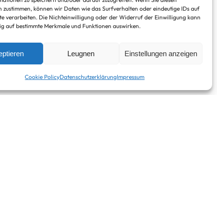
 zustimmen, können wir Daten wie das Surfverhalten oder eindeutige IDs auf
te verarbeiten. Die Nichteinwilligung oder der Widerruf der Einwilligung kann
lig auf bestimmte Merkmale und Funktionen auswirken.
ptieren
Leugnen
Einstellungen anzeigen
Cookie Policy
Datenschutzerklärung
Impressum
aten Desserts. In dieser sorgfältig kuratierten Box
Stück in einer Schachtel. Die Chocolate Candy Box
lade mit Karamell.
g. Kontaktieren Sie uns, um das Perfekte für Sie zu