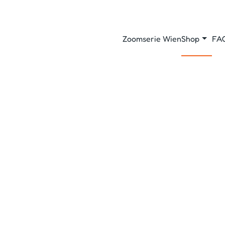
Zoomserie Wien
Shop
FA