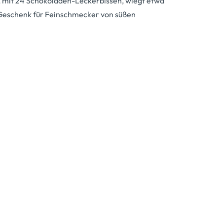
 mit 24 Schokoladen-Leckerbissen, wiegt etwa
Geschenk für Feinschmecker von süßen