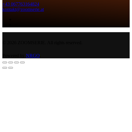
+43 067763164824
kontakt@zoomserie.at
©
2026
ZOOMSERIE. All rights reserved.
Powered by
NRGO
.