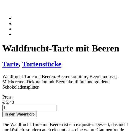
Waldfrucht-Tarte mit Beeren
Tarte
,
Tortenstücke
Waldfrucht-Tarte mit Beeren: Beerenkonfitüre, Beerenmousse,
Milchcreme, Dekoration mit Beerenkonfitüre und goldene
Schokoladensplitter.
Preis:
€
5,40
Waldfrucht-
Tarte
In den Warenkorb
mit
Beeren
Die Waldfrucht-Tarte mit Beeren ist ein exquisites Dessert, das nicht
Menge
nur köstlich, sondern auch elegant ist – eine wahre Gaumenfreude