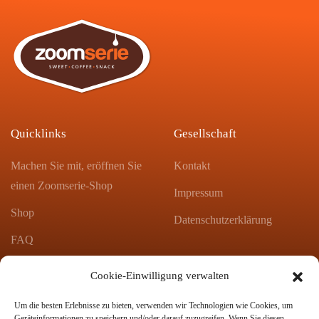
Quicklinks
Gesellschaft
Machen Sie mit, eröffnen Sie
Kontakt
einen Zoomserie-Shop
Impressum
Shop
Datenschutzerklärung
FAQ
Blog
Cookie-Einwilligung verwalten
Produktkatalog Zoomserie
Um die besten Erlebnisse zu bieten, verwenden wir Technologien wie Cookies, um
Geräteinformationen zu speichern und/oder darauf zuzugreifen. Wenn Sie diesen