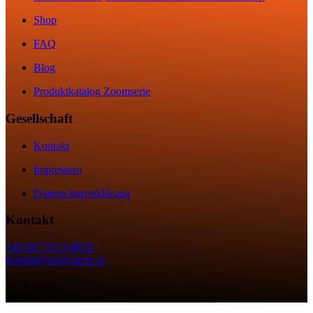
Shop
FAQ
Blog
Produktkatalog Zoomserie
Gesellschaft
Kontakt
Impressum
Datenschutzerklärung
Kontakt
+43 067763164824
kontakt@zoomserie.at